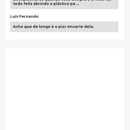
todo feliz abrindo o plástico pa …
Luís Fernando
Acho que de longe é o pior encarte dela.
Paulo Samuel
Só falta o "Vamos Compartilhar" pra aí sim
fecharmos o CDT❤️❤️❤️
guilhrminoh
Esse é de longe um dos trabalhos mais lindos que
eu já vi em mídia física! A direção de arte estava
insanamente inspirad …
Jonathan
Esse comentário me representa hahahahahha
Francierton