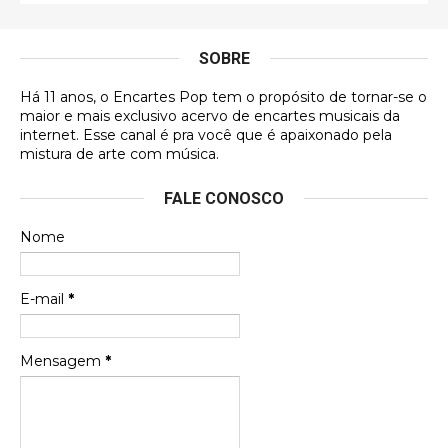
É muito lindo, deu até vontade de adquirir o quanto
antes, hahaha
SOBRE
DVD MIDINHO
Há 11 anos, o Encartes Pop tem o propósito de tornar-se o
DVD MIDINHO
maior e mais exclusivo acervo de encartes musicais da
internet. Esse canal é pra você que é apaixonado pela
Francierton
mistura de arte com música.
Esse é um dos que ainda está em minha lista de
FALE CONOSCO
futuras aquisições, e olhando o encarte aqui, me
apaixonei, achei lindo d …
Nome
Francierton
Espero que tenham sentido minha falta, informo
E-mail
*
que estou de volta para trazer mais contribuições
ao site, já vou adianta …
Mensagem
*