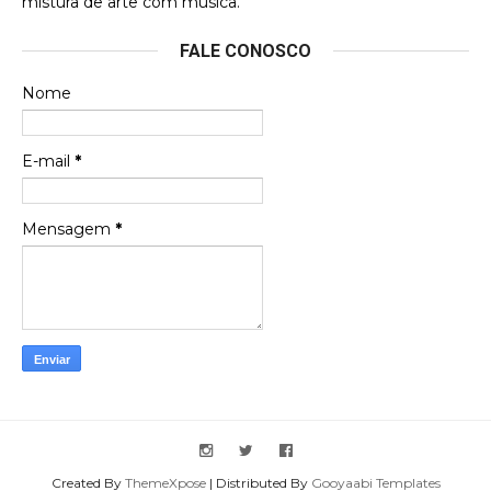
mistura de arte com música.
Esse é um dos que ainda está em minha lista de
FALE CONOSCO
futuras aquisições, e olhando o encarte aqui, me
apaixonei, achei lindo d …
Nome
Francierton
Espero que tenham sentido minha falta, informo
E-mail
*
que estou de volta para trazer mais contribuições
ao site, já vou adianta …
Mensagem
*
Created By
ThemeXpose
| Distributed By
Gooyaabi Templates