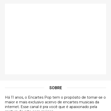
Só falta o "Vamos Compartilhar" pra aí sim
fecharmos o CDT❤️❤️❤️
guilhrminoh
Esse é de longe um dos trabalhos mais lindos que
eu já vi em mídia física! A direção de arte estava
insanamente inspirad …
Jonathan
Esse comentário me representa hahahahahha
Francierton
É muito lindo, deu até vontade de adquirir o quanto
antes, hahaha
SOBRE
DVD MIDINHO
Há 11 anos, o Encartes Pop tem o propósito de tornar-se o
DVD MIDINHO
maior e mais exclusivo acervo de encartes musicais da
internet. Esse canal é pra você que é apaixonado pela
Francierton