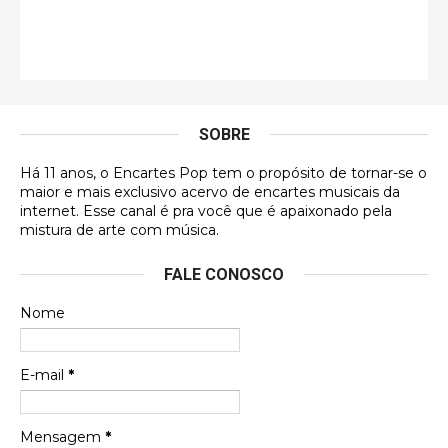
Esse comentário me representa hahahahahha
Francierton
É muito lindo, deu até vontade de adquirir o quanto
antes, hahaha
SOBRE
DVD MIDINHO
Há 11 anos, o Encartes Pop tem o propósito de tornar-se o
DVD MIDINHO
maior e mais exclusivo acervo de encartes musicais da
internet. Esse canal é pra você que é apaixonado pela
Francierton
mistura de arte com música.
Esse é um dos que ainda está em minha lista de
FALE CONOSCO
futuras aquisições, e olhando o encarte aqui, me
apaixonei, achei lindo d …
Nome
Francierton
Espero que tenham sentido minha falta, informo
E-mail
*
que estou de volta para trazer mais contribuições
ao site, já vou adianta …
Mensagem
*