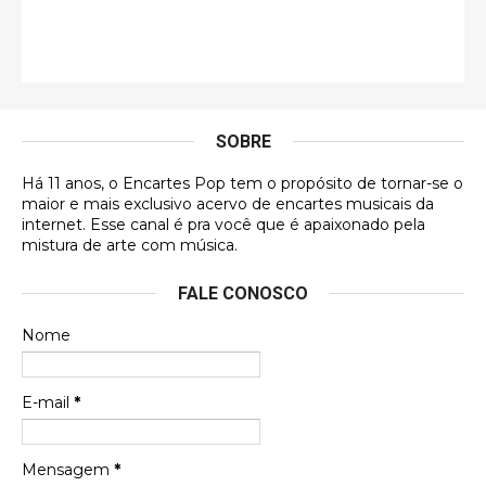
Esse comentário me representa hahahahahha
Francierton
É muito lindo, deu até vontade de adquirir o quanto
antes, hahaha
SOBRE
DVD MIDINHO
Há 11 anos, o Encartes Pop tem o propósito de tornar-se o
DVD MIDINHO
maior e mais exclusivo acervo de encartes musicais da
internet. Esse canal é pra você que é apaixonado pela
Francierton
mistura de arte com música.
Esse é um dos que ainda está em minha lista de
FALE CONOSCO
futuras aquisições, e olhando o encarte aqui, me
apaixonei, achei lindo d …
Nome
Francierton
Espero que tenham sentido minha falta, informo
E-mail
*
que estou de volta para trazer mais contribuições
ao site, já vou adianta …
Mensagem
*