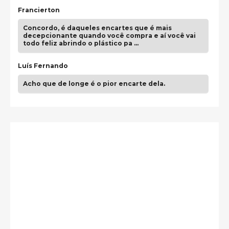
Francierton
Concordo, é daqueles encartes que é mais
decepcionante quando você compra e aí você vai
todo feliz abrindo o plástico pa …
Luís Fernando
Acho que de longe é o pior encarte dela.
Paulo Samuel
Só falta o "Vamos Compartilhar" pra aí sim
fecharmos o CDT❤️❤️❤️
guilhrminoh
Esse é de longe um dos trabalhos mais lindos que
eu já vi em mídia física! A direção de arte estava
insanamente inspirad …
Jonathan