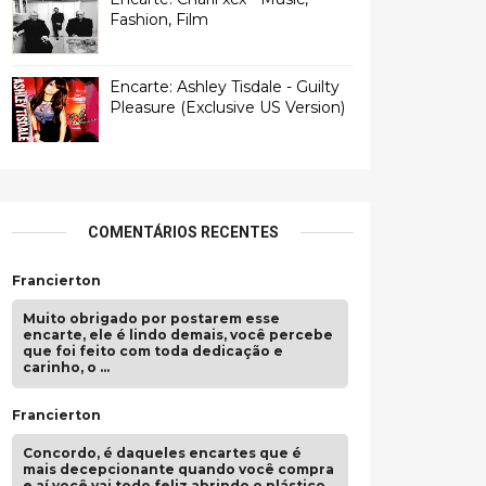
Fashion, Film
Encarte: Ashley Tisdale - Guilty
Pleasure (Exclusive US Version)
COMENTÁRIOS RECENTES
Francierton
Muito obrigado por postarem esse
encarte, ele é lindo demais, você percebe
que foi feito com toda dedicação e
carinho, o …
Francierton
Concordo, é daqueles encartes que é
mais decepcionante quando você compra
e aí você vai todo feliz abrindo o plástico