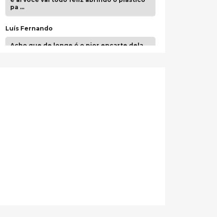
pa …
Luís Fernando
Acho que de longe é o pior encarte dela.
Paulo Samuel
Só falta o "Vamos Compartilhar" pra aí sim
fecharmos o CDT❤️❤️❤️
guilhrminoh
Esse é de longe um dos trabalhos mais
lindos que eu já vi em mídia física! A
direção de arte estava insanamente
inspirad …
Jonathan
Esse comentário me representa
hahahahahha