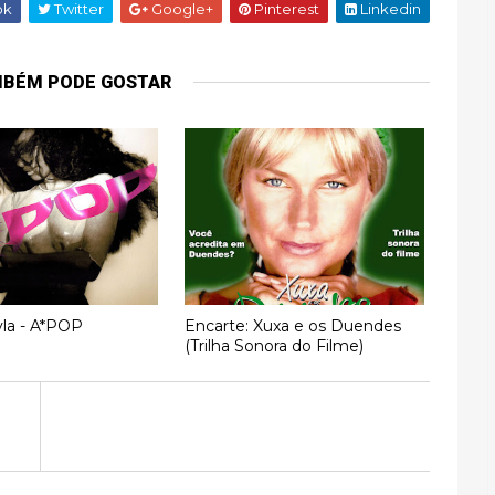
ok
Twitter
Google+
Pinterest
Linkedin
MBÉM PODE GOSTAR
yla - A*POP
Encarte: Xuxa e os Duendes
(Trilha Sonora do Filme)