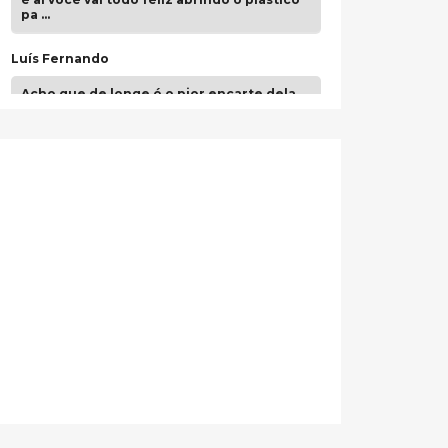
pa …
Luís Fernando
Acho que de longe é o pior encarte dela.
Paulo Samuel
Só falta o "Vamos Compartilhar" pra aí sim
fecharmos o CDT❤️❤️❤️
guilhrminoh
Esse é de longe um dos trabalhos mais
lindos que eu já vi em mídia física! A
direção de arte estava insanamente
inspirad …
Jonathan
Esse comentário me representa
hahahahahha