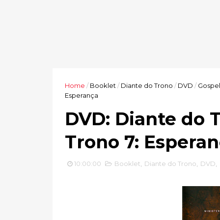
Home
/
Booklet
/
Diante do Trono
/
DVD
/
Gospe
Esperança
DVD: Diante do T
Trono 7: Espera
10:00:00
Booklet
,
Diante do Trono
,
DVD
,