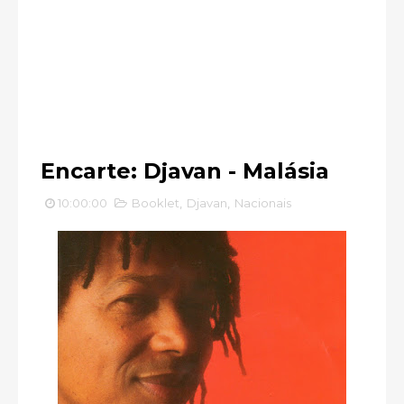
Encarte: Djavan - Malásia
10:00:00
Booklet
,
Djavan
,
Nacionais