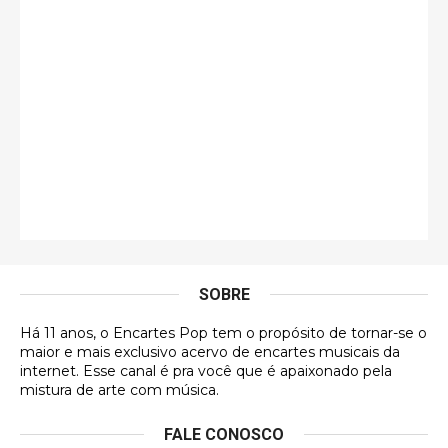
guilhrminoh
Esse é de longe um dos trabalhos mais lindos que
eu já vi em mídia física! A direção de arte estava
insanamente inspirad …
Jonathan
Esse comentário me representa hahahahahha
Francierton
É muito lindo, deu até vontade de adquirir o quanto
antes, hahaha
SOBRE
DVD MIDINHO
Há 11 anos, o Encartes Pop tem o propósito de tornar-se o
DVD MIDINHO
maior e mais exclusivo acervo de encartes musicais da
internet. Esse canal é pra você que é apaixonado pela
Francierton
mistura de arte com música.
Esse é um dos que ainda está em minha lista de
FALE CONOSCO
futuras aquisições, e olhando o encarte aqui, me