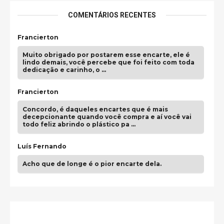
COMENTÁRIOS RECENTES
Francierton
Muito obrigado por postarem esse encarte, ele é
lindo demais, você percebe que foi feito com toda
dedicação e carinho, o …
Francierton
Concordo, é daqueles encartes que é mais
decepcionante quando você compra e aí você vai
todo feliz abrindo o plástico pa …
Luís Fernando
Acho que de longe é o pior encarte dela.
Paulo Samuel
Só falta o "Vamos Compartilhar" pra aí sim
fecharmos o CDT❤️❤️❤️