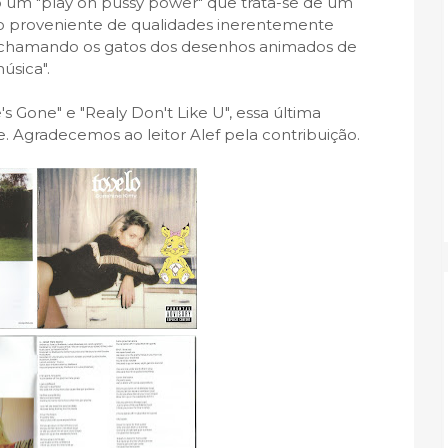
 um "play on pussy power" que trata-se de um
o proveniente de qualidades inerentemente
o, chamando os gatos dos desenhos animados de
úsica".
s Gone" e "Realy Don't Like U", essa última
. Agradecemos ao leitor Alef pela contribuição.