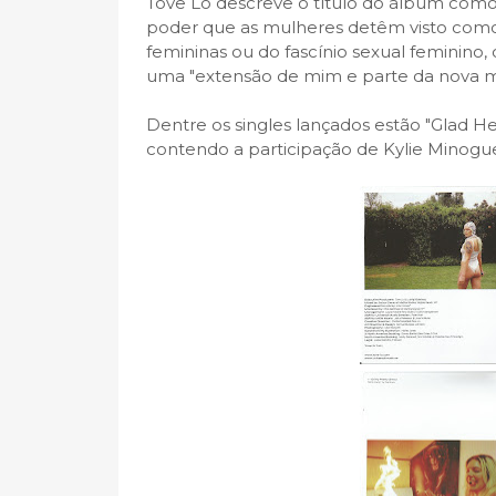
Tove Lo descreve o título do álbum como
poder que as mulheres detêm visto com
femininas ou do fascínio sexual feminin
uma "extensão de mim e parte da nova m
Dentre os singles lançados estão "Glad He'
contendo a participação de Kylie Minogue