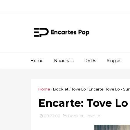
Home
Nacionais
DVDs
Singles
Home
/
Booklet
/
Tove Lo
/
Encarte: Tove Lo - Sun
Encarte: Tove Lo
08:23:00
Booklet
,
Tove Lo