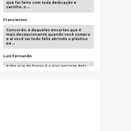
que foi feito com toda dedicação e
carinho, o …
Francierton
Concordo, é daqueles encartes que é
mais decepcionante quando você compra
e aí você vai todo feliz abrindo o plástico
pa …
Luís Fernando
Acho que de longe é o pior encarte dela.
Paulo Samuel
Só falta o "Vamos Compartilhar" pra aí sim
fecharmos o CDT❤️❤️❤️
guilhrminoh
Esse é de longe um dos trabalhos mais
lindos que eu já vi em mídia física! A
direção de arte estava insanamente