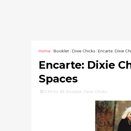
Home
/
Booklet
/
Dixie Chicks
/
Encarte: Dixie C
Encarte: Dixie C
Spaces
11:39:00
Booklet
,
Dixie Chicks