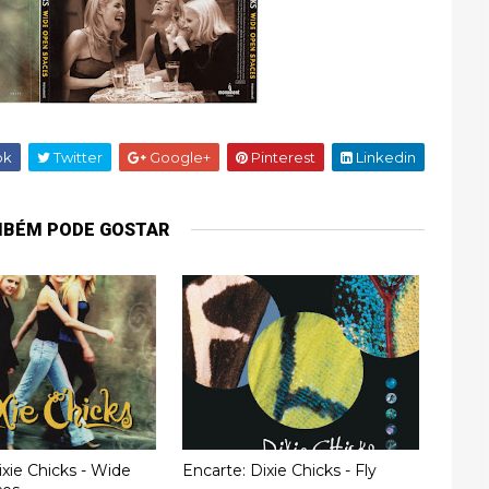
ok
Twitter
Google+
Pinterest
Linkedin
MBÉM PODE GOSTAR
ixie Chicks - Wide
Encarte: Dixie Chicks - Fly