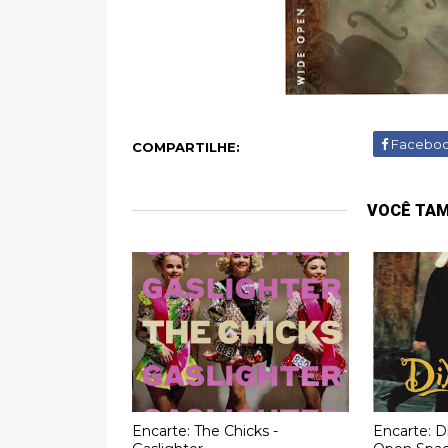
Facebo
COMPARTILHE:
VOCÊ TA
Encarte: The Chicks -
Encarte: D