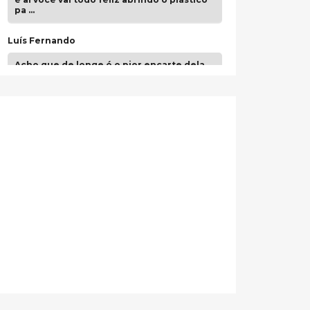
pa …
Luís Fernando
Acho que de longe é o pior encarte dela.
Paulo Samuel
Só falta o "Vamos Compartilhar" pra aí sim
fecharmos o CDT❤️❤️❤️
guilhrminoh
Esse é de longe um dos trabalhos mais
lindos que eu já vi em mídia física! A
direção de arte estava insanamente
inspirad …
Jonathan
Esse comentário me representa
hahahahahha