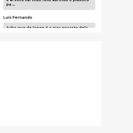
pa …
Luís Fernando
Acho que de longe é o pior encarte dela.
Paulo Samuel
Só falta o "Vamos Compartilhar" pra aí sim
fecharmos o CDT❤️❤️❤️
guilhrminoh
Esse é de longe um dos trabalhos mais
lindos que eu já vi em mídia física! A
direção de arte estava insanamente
inspirad …
Jonathan
Esse comentário me representa
hahahahahha