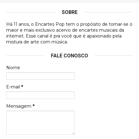
antes, hahaha
SOBRE
DVD MIDINHO
Há 11 anos, o Encartes Pop tem o propósito de tornar-se o
DVD MIDINHO
maior e mais exclusivo acervo de encartes musicais da
internet. Esse canal é pra você que é apaixonado pela
Francierton
mistura de arte com música.
Esse é um dos que ainda está em minha lista de
FALE CONOSCO
futuras aquisições, e olhando o encarte aqui, me
apaixonei, achei lindo d …
Nome
Francierton
Espero que tenham sentido minha falta, informo
E-mail
*
que estou de volta para trazer mais contribuições
ao site, já vou adianta …
Mensagem
*