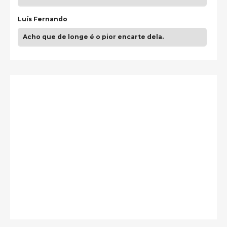
Luís Fernando
Acho que de longe é o pior encarte dela.
Paulo Samuel
Só falta o "Vamos Compartilhar" pra aí sim
fecharmos o CDT❤️❤️❤️
guilhrminoh
Esse é de longe um dos trabalhos mais lindos que
eu já vi em mídia física! A direção de arte estava
insanamente inspirad …
Jonathan
Esse comentário me representa hahahahahha
Francierton
É muito lindo, deu até vontade de adquirir o quanto