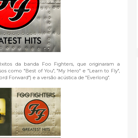
xitos da banda Foo Fighters, que originaram a
os como "Best of You", "My Hero" e "Learn to Fly",
ord Forward") e a versão acústica de "Everlong".