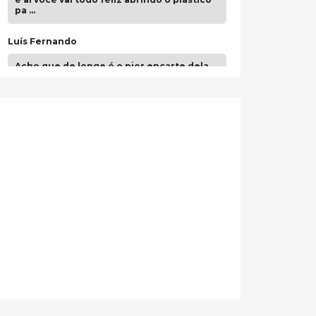
pa …
Luís Fernando
Acho que de longe é o pior encarte dela.
Paulo Samuel
Só falta o "Vamos Compartilhar" pra aí sim
fecharmos o CDT❤️❤️❤️
guilhrminoh
Esse é de longe um dos trabalhos mais
lindos que eu já vi em mídia física! A
direção de arte estava insanamente
inspirad …
Jonathan
Esse comentário me representa
hahahahahha