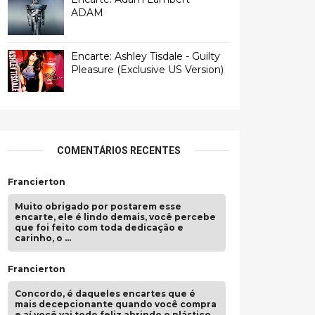
ADAM
Encarte: Ashley Tisdale - Guilty
Pleasure (Exclusive US Version)
COMENTÁRIOS RECENTES
Francierton
Muito obrigado por postarem esse
encarte, ele é lindo demais, você percebe
que foi feito com toda dedicação e
carinho, o …
Francierton
Concordo, é daqueles encartes que é
mais decepcionante quando você compra
e aí você vai todo feliz abrindo o plástico