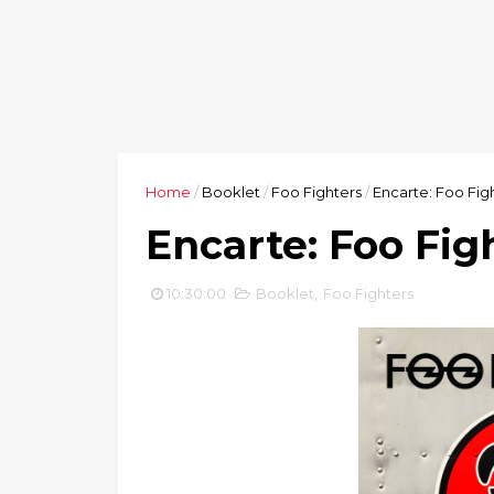
Home
/
Booklet
/
Foo Fighters
/
Encarte: Foo Figh
Encarte: Foo Figh
10:30:00
Booklet
,
Foo Fighters