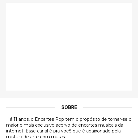
Só falta o "Vamos Compartilhar" pra aí sim
fecharmos o CDT❤️❤️❤️
guilhrminoh
Esse é de longe um dos trabalhos mais lindos que
eu já vi em mídia física! A direção de arte estava
insanamente inspirad …
Jonathan
Esse comentário me representa hahahahahha
Francierton
É muito lindo, deu até vontade de adquirir o quanto
antes, hahaha
SOBRE
DVD MIDINHO
Há 11 anos, o Encartes Pop tem o propósito de tornar-se o
DVD MIDINHO
maior e mais exclusivo acervo de encartes musicais da
internet. Esse canal é pra você que é apaixonado pela
Francierton
mistura de arte com música.