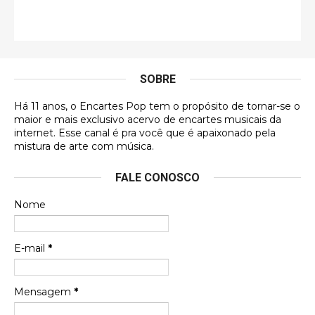
Francierton
É muito lindo, deu até vontade de adquirir o quanto
antes, hahaha
SOBRE
DVD MIDINHO
Há 11 anos, o Encartes Pop tem o propósito de tornar-se o
DVD MIDINHO
maior e mais exclusivo acervo de encartes musicais da
internet. Esse canal é pra você que é apaixonado pela
Francierton
mistura de arte com música.
Esse é um dos que ainda está em minha lista de
FALE CONOSCO
futuras aquisições, e olhando o encarte aqui, me
apaixonei, achei lindo d …
Nome
Francierton
Espero que tenham sentido minha falta, informo
E-mail
*
que estou de volta para trazer mais contribuições
ao site, já vou adianta …
Mensagem
*