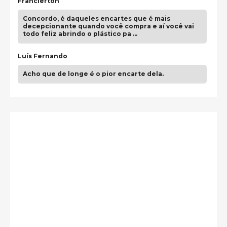
Francierton
Concordo, é daqueles encartes que é mais
decepcionante quando você compra e aí você vai
todo feliz abrindo o plástico pa …
Luís Fernando
Acho que de longe é o pior encarte dela.
Paulo Samuel
Só falta o "Vamos Compartilhar" pra aí sim
fecharmos o CDT❤️❤️❤️
guilhrminoh
Esse é de longe um dos trabalhos mais lindos que
eu já vi em mídia física! A direção de arte estava
insanamente inspirad …
Jonathan
Esse comentário me representa hahahahahha