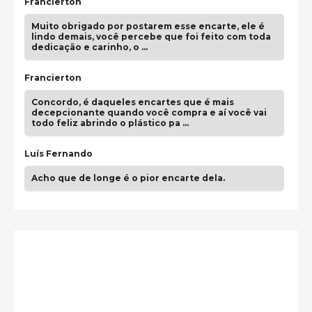
Francierton
Muito obrigado por postarem esse encarte, ele é
lindo demais, você percebe que foi feito com toda
dedicação e carinho, o …
Francierton
Concordo, é daqueles encartes que é mais
decepcionante quando você compra e aí você vai
todo feliz abrindo o plástico pa …
Luís Fernando
Acho que de longe é o pior encarte dela.
Paulo Samuel
Só falta o "Vamos Compartilhar" pra aí sim
fecharmos o CDT❤️❤️❤️
guilhrminoh
Esse é de longe um dos trabalhos mais lindos que