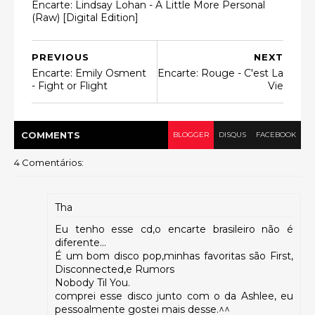
Encarte: Lindsay Lohan - A Little More Personal
(Raw) [Digital Edition]
PREVIOUS
NEXT
Encarte: Emily Osment
Encarte: Rouge - C'est La
- Fight or Flight
Vie
COMMENT
S
BLOGGER
DISQUS
FACEBOOK
4 Comentários:
Tha
Eu tenho esse cd,o encarte brasileiro não é
diferente...
É um bom disco pop,minhas favoritas são First,
Disconnected,e Rumors
Nobody Til You.
comprei esse disco junto com o da Ashlee, eu
pessoalmente gostei mais desse.^^