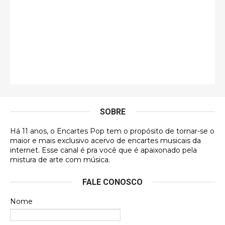
eu já vi em mídia física! A direção de arte estava
insanamente inspirad …
Jonathan
Esse comentário me representa hahahahahha
Francierton
É muito lindo, deu até vontade de adquirir o quanto
antes, hahaha
SOBRE
DVD MIDINHO
Há 11 anos, o Encartes Pop tem o propósito de tornar-se o
DVD MIDINHO
maior e mais exclusivo acervo de encartes musicais da
internet. Esse canal é pra você que é apaixonado pela
Francierton
mistura de arte com música.
Esse é um dos que ainda está em minha lista de
FALE CONOSCO
futuras aquisições, e olhando o encarte aqui, me
apaixonei, achei lindo d …
Nome
Francierton