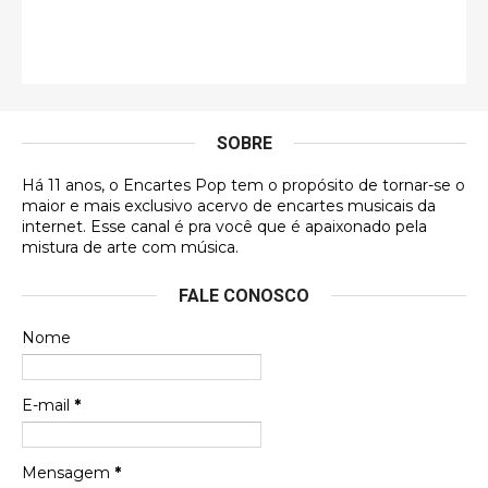
Esse comentário me representa hahahahahha
Francierton
É muito lindo, deu até vontade de adquirir o quanto
antes, hahaha
SOBRE
DVD MIDINHO
Há 11 anos, o Encartes Pop tem o propósito de tornar-se o
DVD MIDINHO
maior e mais exclusivo acervo de encartes musicais da
internet. Esse canal é pra você que é apaixonado pela
Francierton
mistura de arte com música.
Esse é um dos que ainda está em minha lista de
FALE CONOSCO
futuras aquisições, e olhando o encarte aqui, me
apaixonei, achei lindo d …
Nome
Francierton
Espero que tenham sentido minha falta, informo
E-mail
*
que estou de volta para trazer mais contribuições
ao site, já vou adianta …
Mensagem
*