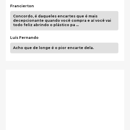
Francierton
Concordo, é daqueles encartes que é mais
decepcionante quando você compra e aí você vai
todo feliz abrindo o plástico pa …
Luís Fernando
Acho que de longe é o pior encarte dela.
Paulo Samuel
Só falta o "Vamos Compartilhar" pra aí sim
fecharmos o CDT❤️❤️❤️
guilhrminoh
Esse é de longe um dos trabalhos mais lindos que
eu já vi em mídia física! A direção de arte estava
insanamente inspirad …
Jonathan