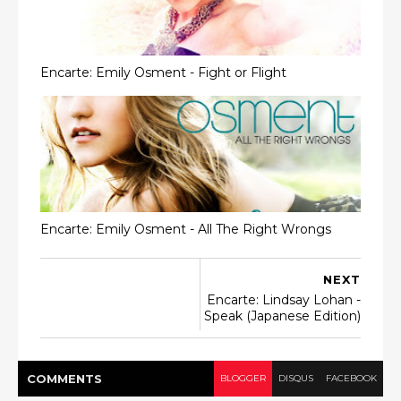
Encarte: Emily Osment - Fight or Flight
Encarte: Emily Osment - All The Right Wrongs
NEXT
Encarte: Lindsay Lohan -
Speak (Japanese Edition)
COMMENT
S
BLOGGER
DISQUS
FACEBOOK