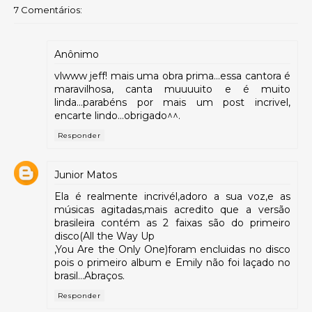
7 Comentários:
Anônimo
vlwww jeff! mais uma obra prima...essa cantora é
maravilhosa, canta muuuuito e é muito
linda...parabéns por mais um post incrivel,
encarte lindo...obrigado^^.
Responder
Junior Matos
Ela é realmente incrivél,adoro a sua voz,e as
músicas agitadas,mais acredito que a versão
brasileira contém as 2 faixas são do primeiro
disco(All the Way Up
,You Are the Only One)foram encluidas no disco
pois o primeiro album e Emily não foi laçado no
brasil...Abraços.
Responder