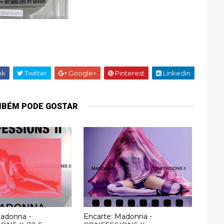
ok
Twitter
Google+
Pinterest
Linkedin
MBÉM PODE GOSTAR
Madonna -
Encarte: Madonna -