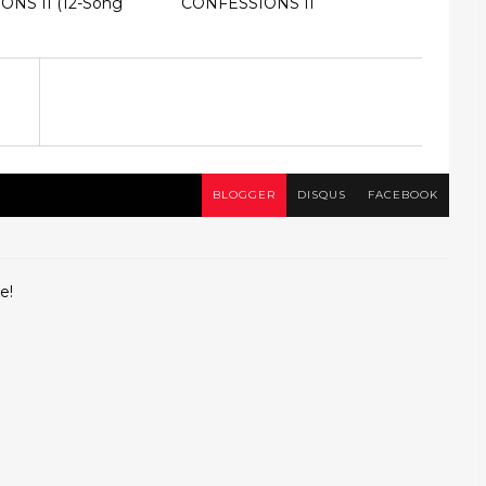
NS II (12-Song
CONFESSIONS II
BLOGGER
DISQUS
FACEBOOK
e!