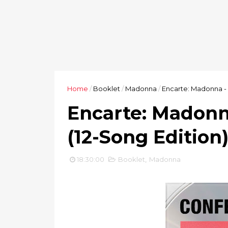
Home
/
Booklet
/
Madonna
/
Encarte: Madonna -
Encarte: Madonn
(12-Song Edition
18:30:00
Booklet
,
Madonna