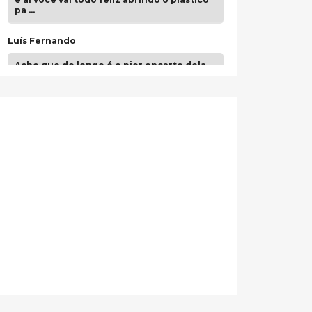
pa …
Luís Fernando
Acho que de longe é o pior encarte dela.
Paulo Samuel
Só falta o "Vamos Compartilhar" pra aí sim
fecharmos o CDT❤️❤️❤️
guilhrminoh
Esse é de longe um dos trabalhos mais
lindos que eu já vi em mídia física! A
direção de arte estava insanamente
inspirad …
Jonathan
Esse comentário me representa
hahahahahha