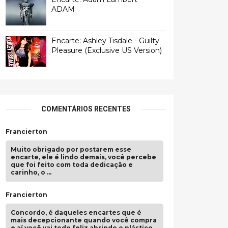
ADAM
Encarte: Ashley Tisdale - Guilty
Pleasure (Exclusive US Version)
COMENTÁRIOS RECENTES
Francierton
Muito obrigado por postarem esse
encarte, ele é lindo demais, você percebe
que foi feito com toda dedicação e
carinho, o …
Francierton
Concordo, é daqueles encartes que é
mais decepcionante quando você compra
e aí você vai todo feliz abrindo o plástico