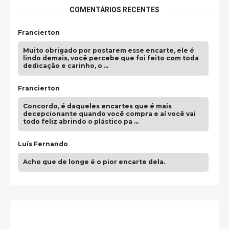
COMENTÁRIOS RECENTES
Francierton
Muito obrigado por postarem esse encarte, ele é
lindo demais, você percebe que foi feito com toda
dedicação e carinho, o …
Francierton
Concordo, é daqueles encartes que é mais
decepcionante quando você compra e aí você vai
todo feliz abrindo o plástico pa …
Luís Fernando
Acho que de longe é o pior encarte dela.
Paulo Samuel
Só falta o "Vamos Compartilhar" pra aí sim
fecharmos o CDT❤️❤️❤️