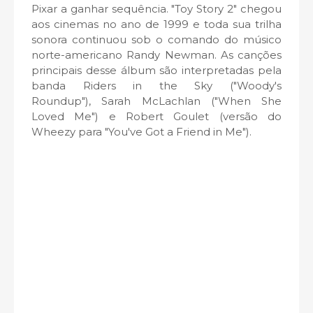
Pixar a ganhar sequência. "Toy Story 2" chegou
aos cinemas no ano de 1999 e toda sua trilha
sonora continuou sob o comando do músico
norte-americano Randy Newman. As canções
principais desse álbum são interpretadas pela
banda Riders in the Sky (
"Woody's
Roundup")
, Sarah McLachlan ("When She
Loved Me") e Robert Goulet (versão do
Wheezy para "You've Got a Friend in Me").