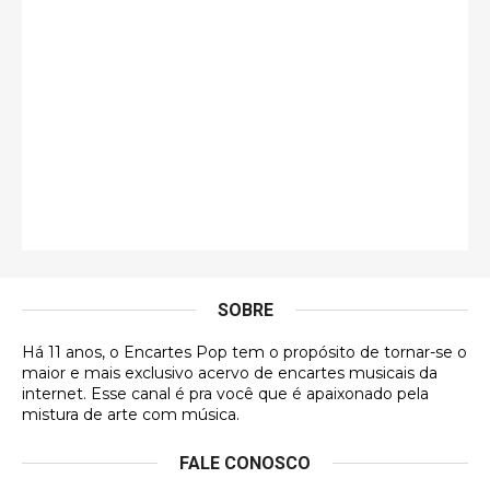
guilhrminoh
Esse é de longe um dos trabalhos mais lindos que
eu já vi em mídia física! A direção de arte estava
insanamente inspirad …
Jonathan
Esse comentário me representa hahahahahha
Francierton
É muito lindo, deu até vontade de adquirir o quanto
antes, hahaha
SOBRE
DVD MIDINHO
Há 11 anos, o Encartes Pop tem o propósito de tornar-se o
DVD MIDINHO
maior e mais exclusivo acervo de encartes musicais da
internet. Esse canal é pra você que é apaixonado pela
Francierton
mistura de arte com música.
Esse é um dos que ainda está em minha lista de
FALE CONOSCO
futuras aquisições, e olhando o encarte aqui, me
apaixonei, achei lindo d …