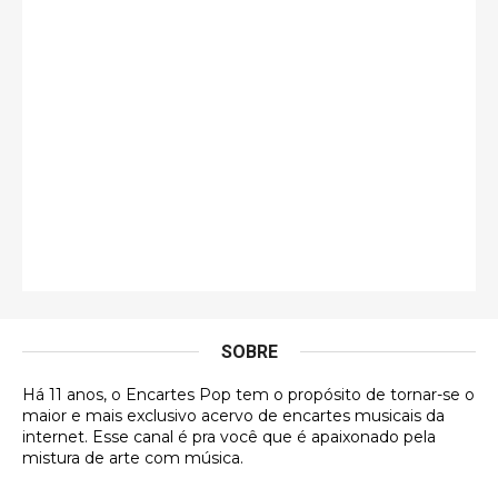
guilhrminoh
Esse é de longe um dos trabalhos mais lindos que
eu já vi em mídia física! A direção de arte estava
insanamente inspirad …
Jonathan
Esse comentário me representa hahahahahha
Francierton
É muito lindo, deu até vontade de adquirir o quanto
antes, hahaha
SOBRE
DVD MIDINHO
Há 11 anos, o Encartes Pop tem o propósito de tornar-se o
DVD MIDINHO
maior e mais exclusivo acervo de encartes musicais da
internet. Esse canal é pra você que é apaixonado pela
Francierton
mistura de arte com música.
Esse é um dos que ainda está em minha lista de