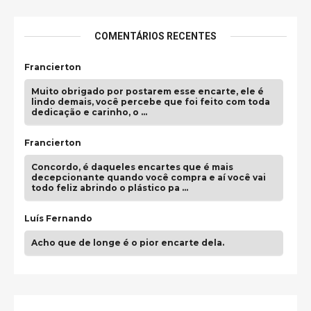
COMENTÁRIOS RECENTES
Francierton
Muito obrigado por postarem esse encarte, ele é
lindo demais, você percebe que foi feito com toda
dedicação e carinho, o …
Francierton
Concordo, é daqueles encartes que é mais
decepcionante quando você compra e aí você vai
todo feliz abrindo o plástico pa …
Luís Fernando
Acho que de longe é o pior encarte dela.
Paulo Samuel
Só falta o "Vamos Compartilhar" pra aí sim
fecharmos o CDT❤️❤️❤️