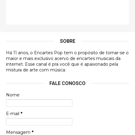
Esse comentário me representa hahahahahha
Francierton
É muito lindo, deu até vontade de adquirir o quanto
antes, hahaha
SOBRE
DVD MIDINHO
Há 11 anos, o Encartes Pop tem o propósito de tornar-se o
DVD MIDINHO
maior e mais exclusivo acervo de encartes musicais da
internet. Esse canal é pra você que é apaixonado pela
Francierton
mistura de arte com música.
Esse é um dos que ainda está em minha lista de
FALE CONOSCO
futuras aquisições, e olhando o encarte aqui, me
apaixonei, achei lindo d …
Nome
Francierton
Espero que tenham sentido minha falta, informo
E-mail
*
que estou de volta para trazer mais contribuições
ao site, já vou adianta …
Mensagem
*