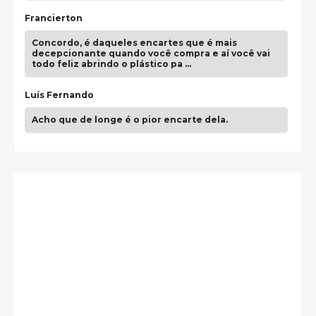
Francierton
Concordo, é daqueles encartes que é mais
decepcionante quando você compra e aí você vai
todo feliz abrindo o plástico pa …
Luís Fernando
Acho que de longe é o pior encarte dela.
Paulo Samuel
Só falta o "Vamos Compartilhar" pra aí sim
fecharmos o CDT❤️❤️❤️
guilhrminoh
Esse é de longe um dos trabalhos mais lindos que
eu já vi em mídia física! A direção de arte estava
insanamente inspirad …
Jonathan