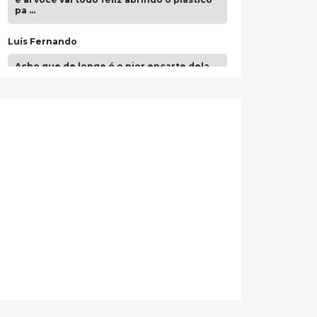
pa …
Luís Fernando
Acho que de longe é o pior encarte dela.
Paulo Samuel
Só falta o "Vamos Compartilhar" pra aí sim
fecharmos o CDT❤️❤️❤️
guilhrminoh
Esse é de longe um dos trabalhos mais
lindos que eu já vi em mídia física! A
direção de arte estava insanamente
inspirad …
Jonathan
Esse comentário me representa
hahahahahha