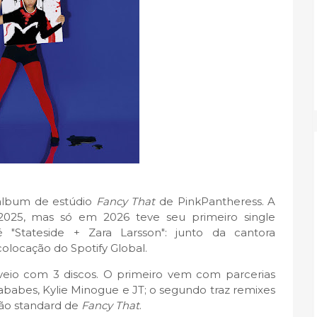
álbum de estúdio
Fancy That
de PinkPantheress. A
025, mas só em 2026 teve seu primeiro single
é "Stateside + Zara Larsson": junto da cantora
colocação do Spotify Global.
eio com 3 discos. O primeiro vem com parcerias
babes, Kylie Minogue e JT; o segundo traz remixes
ção standard de
Fancy That
.