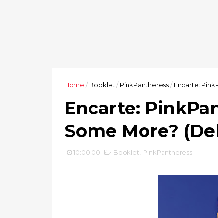
Home
/
Booklet
/
PinkPantheress
/
Encarte: Pink
Encarte: PinkPan
Some More? (Del
10:00:00
Booklet
,
PinkPantheress