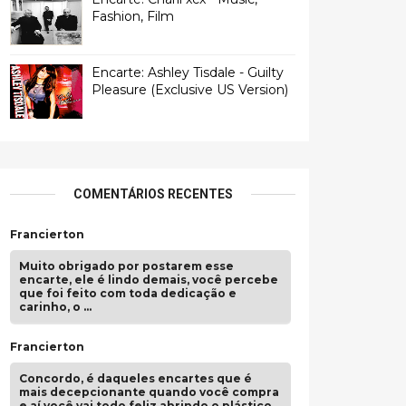
Fashion, Film
Encarte: Ashley Tisdale - Guilty
Pleasure (Exclusive US Version)
COMENTÁRIOS RECENTES
Francierton
Muito obrigado por postarem esse
encarte, ele é lindo demais, você percebe
que foi feito com toda dedicação e
carinho, o …
Francierton
Concordo, é daqueles encartes que é
mais decepcionante quando você compra
e aí você vai todo feliz abrindo o plástico