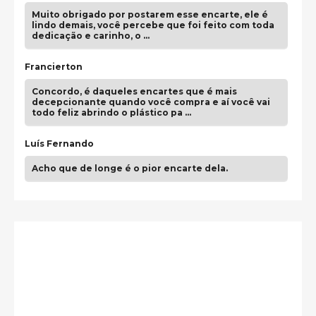
Muito obrigado por postarem esse encarte, ele é
lindo demais, você percebe que foi feito com toda
dedicação e carinho, o …
Francierton
Concordo, é daqueles encartes que é mais
decepcionante quando você compra e aí você vai
todo feliz abrindo o plástico pa …
Luís Fernando
Acho que de longe é o pior encarte dela.
Paulo Samuel
Só falta o "Vamos Compartilhar" pra aí sim
fecharmos o CDT❤️❤️❤️
guilhrminoh
Esse é de longe um dos trabalhos mais lindos que
eu já vi em mídia física! A direção de arte estava
insanamente inspirad …