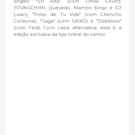
singles:
"En Alta"
(com Omar Courtz,
YOVNGCHIMI, Quevedo, Mambo Kingz e DJ
Luian), "Polvo de Tu Vida" (com Chencho
Corleone),
"Gaga" (
com SAIKO) e "Doblexxó"
(com Feid). Com capa alternativa, esta é a
edição exclusiva da loja online do cantor.