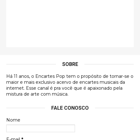
Jonathan
Esse comentário me representa hahahahahha
Francierton
É muito lindo, deu até vontade de adquirir o quanto
antes, hahaha
SOBRE
DVD MIDINHO
Há 11 anos, o Encartes Pop tem o propósito de tornar-se o
DVD MIDINHO
maior e mais exclusivo acervo de encartes musicais da
internet. Esse canal é pra você que é apaixonado pela
Francierton
mistura de arte com música.
Esse é um dos que ainda está em minha lista de
FALE CONOSCO
futuras aquisições, e olhando o encarte aqui, me
apaixonei, achei lindo d …
Nome
Francierton
Espero que tenham sentido minha falta, informo
E-mail
*