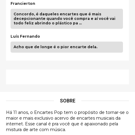
Francierton
Concordo, é daqueles encartes que é mais
decepcionante quando você compra e aí você vai
todo feliz abrindo o plástico pa …
Luís Fernando
Acho que de longe é o pior encarte dela.
Paulo Samuel
Só falta o "Vamos Compartilhar" pra aí sim
fecharmos o CDT❤️❤️❤️
guilhrminoh
SOBRE
Esse é de longe um dos trabalhos mais lindos que
eu já vi em mídia física! A direção de arte estava
insanamente inspirad …
Há 11 anos, o Encartes Pop tem o propósito de tornar-se o
maior e mais exclusivo acervo de encartes musicais da
Jonathan
internet. Esse canal é pra você que é apaixonado pela
mistura de arte com música.
Esse comentário me representa hahahahahha