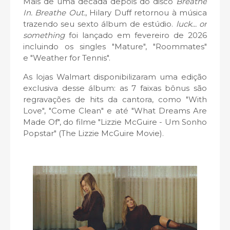
Mais de uma década depois do disco
Breathe
In. Breathe Out.
, Hilary Duff retornou à música
trazendo seu sexto álbum de estúdio.
luck... or
something
foi lançado em fevereiro de 2026
incluindo os singles "Mature", "Roommates"
e "Weather for Tennis".
As lojas Walmart disponibilizaram uma edição
exclusiva desse álbum: as 7 faixas bônus são
regravações de hits da cantora, como "With
Love",
"Come Clean" e até
"What Dreams Are
Made Of", do filme
"Lizzie McGuire - Um Sonho
Popstar" (The Lizzie McGuire Movie).