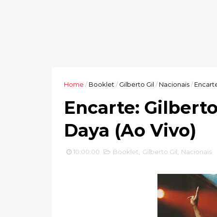
Home
/
Booklet
/
Gilberto Gil
/
Nacionais
/
Encarte
Encarte: Gilberto
Daya (Ao Vivo)
10:00:00
Booklet
,
Gilberto Gil
,
Nacionais