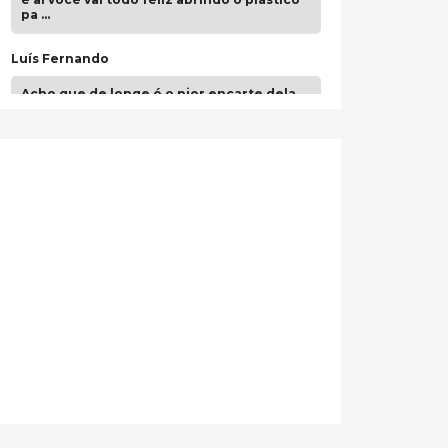
pa …
Luís Fernando
Acho que de longe é o pior encarte dela.
Paulo Samuel
Só falta o "Vamos Compartilhar" pra aí sim
fecharmos o CDT❤️❤️❤️
guilhrminoh
Esse é de longe um dos trabalhos mais
lindos que eu já vi em mídia física! A
direção de arte estava insanamente
inspirad …
Jonathan
Esse comentário me representa
hahahahahha