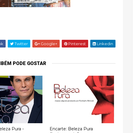
ok
Twitter
Google+
Pinterest
Linkedin
MBÉM PODE GOSTAR
eleza Pura -
Encarte: Beleza Pura