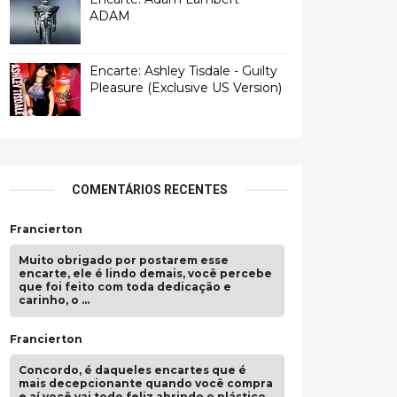
ADAM
Encarte: Ashley Tisdale - Guilty
Pleasure (Exclusive US Version)
COMENTÁRIOS RECENTES
Francierton
Muito obrigado por postarem esse
encarte, ele é lindo demais, você percebe
que foi feito com toda dedicação e
carinho, o …
Francierton
Concordo, é daqueles encartes que é
mais decepcionante quando você compra
e aí você vai todo feliz abrindo o plástico