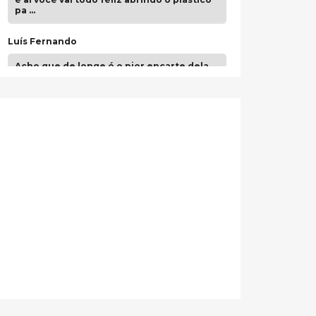
pa …
Luís Fernando
Acho que de longe é o pior encarte dela.
Paulo Samuel
Só falta o "Vamos Compartilhar" pra aí sim
fecharmos o CDT❤️❤️❤️
guilhrminoh
Esse é de longe um dos trabalhos mais
lindos que eu já vi em mídia física! A
direção de arte estava insanamente
inspirad …
Jonathan
Esse comentário me representa
hahahahahha