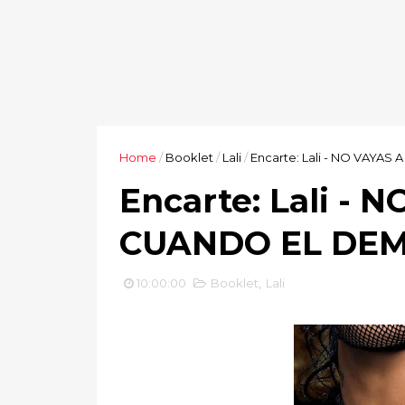
Home
/
Booklet
/
Lali
/
Encarte: Lali - NO VAY
Encarte: Lali -
CUANDO EL DE
10:00:00
Booklet
,
Lali