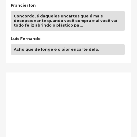
Francierton
Concordo, é daqueles encartes que é mais
decepcionante quando você compra e aí você vai
todo feliz abrindo o plástico pa …
Luís Fernando
Acho que de longe é o pior encarte dela.
Paulo Samuel
Só falta o "Vamos Compartilhar" pra aí sim
fecharmos o CDT❤️❤️❤️
guilhrminoh
Esse é de longe um dos trabalhos mais lindos que
eu já vi em mídia física! A direção de arte estava
insanamente inspirad …
Jonathan