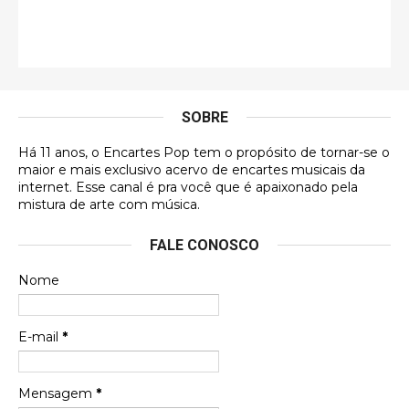
Esse comentário me representa hahahahahha
Francierton
É muito lindo, deu até vontade de adquirir o quanto
antes, hahaha
SOBRE
DVD MIDINHO
Há 11 anos, o Encartes Pop tem o propósito de tornar-se o
DVD MIDINHO
maior e mais exclusivo acervo de encartes musicais da
internet. Esse canal é pra você que é apaixonado pela
Francierton
mistura de arte com música.
Esse é um dos que ainda está em minha lista de
FALE CONOSCO
futuras aquisições, e olhando o encarte aqui, me
apaixonei, achei lindo d …
Nome
Francierton
Espero que tenham sentido minha falta, informo
E-mail
*
que estou de volta para trazer mais contribuições
ao site, já vou adianta …
Mensagem
*