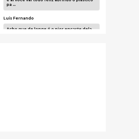
pa …
Luís Fernando
Acho que de longe é o pior encarte dela.
Paulo Samuel
Só falta o "Vamos Compartilhar" pra aí sim
fecharmos o CDT❤️❤️❤️
guilhrminoh
Esse é de longe um dos trabalhos mais
lindos que eu já vi em mídia física! A
direção de arte estava insanamente
inspirad …
Jonathan
Esse comentário me representa
hahahahahha