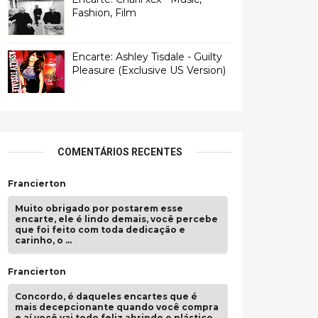
Fashion, Film
Encarte: Ashley Tisdale - Guilty
Pleasure (Exclusive US Version)
COMENTÁRIOS RECENTES
Francierton
Muito obrigado por postarem esse
encarte, ele é lindo demais, você percebe
que foi feito com toda dedicação e
carinho, o …
Francierton
Concordo, é daqueles encartes que é
mais decepcionante quando você compra
e aí você vai todo feliz abrindo o plástico