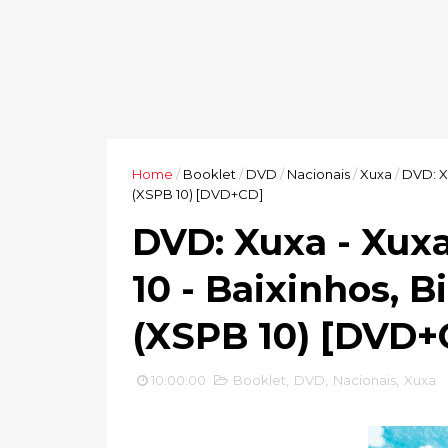
Home
/
Booklet
/
DVD
/
Nacionais
/
Xuxa
/
DVD: Xu
(XSPB 10) [DVD+CD]
DVD: Xuxa - Xuxa
10 - Baixinhos, B
(XSPB 10) [DVD+
10:00:00
Booklet
,
DVD
,
Nacionais
,
Xuxa