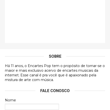
eu já vi em mídia física! A direção de arte estava
insanamente inspirad …
Jonathan
Esse comentário me representa hahahahahha
Francierton
É muito lindo, deu até vontade de adquirir o quanto
antes, hahaha
SOBRE
DVD MIDINHO
Há 11 anos, o Encartes Pop tem o propósito de tornar-se o
DVD MIDINHO
maior e mais exclusivo acervo de encartes musicais da
internet. Esse canal é pra você que é apaixonado pela
Francierton
mistura de arte com música.
Esse é um dos que ainda está em minha lista de
FALE CONOSCO
futuras aquisições, e olhando o encarte aqui, me
apaixonei, achei lindo d …
Nome
Francierton