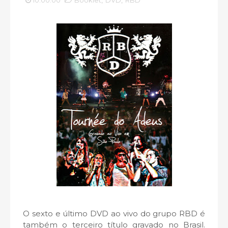
10:00:00
Booklet
,
DVD
,
RBD
O sexto e último DVD ao vivo do grupo RBD é
também o terceiro título gravado no Brasil.