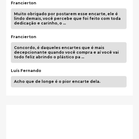
Francierton
Muito obrigado por postarem esse encarte, ele é
lindo demais, você percebe que foi feito com toda
dedicação e carinho, o …
Francierton
Concordo, é daqueles encartes que é mais
decepcionante quando você compra e aí você vai
todo feliz abrindo o plástico pa …
Luís Fernando
Acho que de longe é o pior encarte dela.
Paulo Samuel
Só falta o "Vamos Compartilhar" pra aí sim
fecharmos o CDT❤️❤️❤️
guilhrminoh
Esse é de longe um dos trabalhos mais lindos que