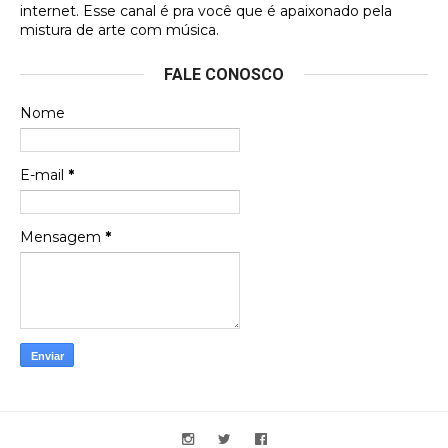
internet. Esse canal é pra você que é apaixonado pela
Francierton
mistura de arte com música.
Esse é um dos que ainda está em minha lista de
FALE CONOSCO
futuras aquisições, e olhando o encarte aqui, me
apaixonei, achei lindo d …
Nome
Francierton
Espero que tenham sentido minha falta, informo
E-mail
*
que estou de volta para trazer mais contribuições
ao site, já vou adianta …
Mensagem
*