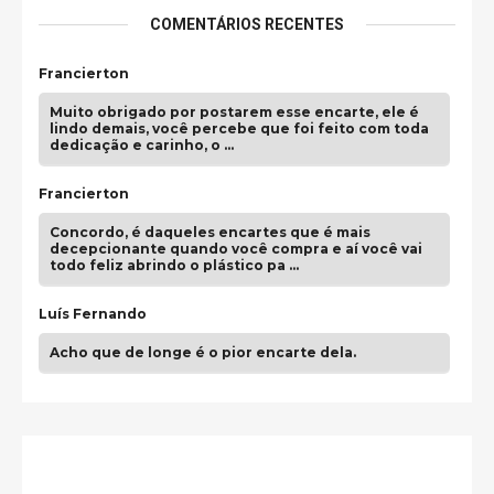
COMENTÁRIOS RECENTES
Francierton
Muito obrigado por postarem esse encarte, ele é
lindo demais, você percebe que foi feito com toda
dedicação e carinho, o …
Francierton
Concordo, é daqueles encartes que é mais
decepcionante quando você compra e aí você vai
todo feliz abrindo o plástico pa …
Luís Fernando
Acho que de longe é o pior encarte dela.
Paulo Samuel
Só falta o "Vamos Compartilhar" pra aí sim
fecharmos o CDT❤️❤️❤️