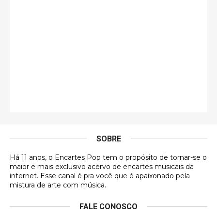
guilhrminoh
Esse é de longe um dos trabalhos mais lindos que
eu já vi em mídia física! A direção de arte estava
insanamente inspirad …
Jonathan
Esse comentário me representa hahahahahha
Francierton
É muito lindo, deu até vontade de adquirir o quanto
antes, hahaha
SOBRE
DVD MIDINHO
Há 11 anos, o Encartes Pop tem o propósito de tornar-se o
DVD MIDINHO
maior e mais exclusivo acervo de encartes musicais da
internet. Esse canal é pra você que é apaixonado pela
Francierton
mistura de arte com música.
Esse é um dos que ainda está em minha lista de
FALE CONOSCO
futuras aquisições, e olhando o encarte aqui, me
apaixonei, achei lindo d …