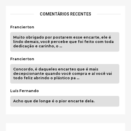
COMENTÁRIOS RECENTES
Francierton
Muito obrigado por postarem esse encarte, ele é
lindo demais, você percebe que foi feito com toda
dedicação e carinho, o …
Francierton
Concordo, é daqueles encartes que é mais
decepcionante quando você compra e aí você vai
todo feliz abrindo o plástico pa …
Luís Fernando
Acho que de longe é o pior encarte dela.
Paulo Samuel
Só falta o "Vamos Compartilhar" pra aí sim
fecharmos o CDT❤️❤️❤️