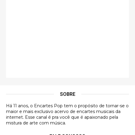
guilhrminoh
Esse é de longe um dos trabalhos mais lindos que
eu já vi em mídia física! A direção de arte estava
insanamente inspirad …
Jonathan
Esse comentário me representa hahahahahha
Francierton
É muito lindo, deu até vontade de adquirir o quanto
antes, hahaha
SOBRE
DVD MIDINHO
Há 11 anos, o Encartes Pop tem o propósito de tornar-se o
DVD MIDINHO
maior e mais exclusivo acervo de encartes musicais da
internet. Esse canal é pra você que é apaixonado pela
Francierton
mistura de arte com música.
Esse é um dos que ainda está em minha lista de