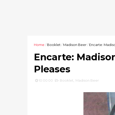
Home
/
Booklet
/
Madison Beer
/
Encarte: Madis
Encarte: Madison
Pleases
10:00:00
Booklet
,
Madison Beer