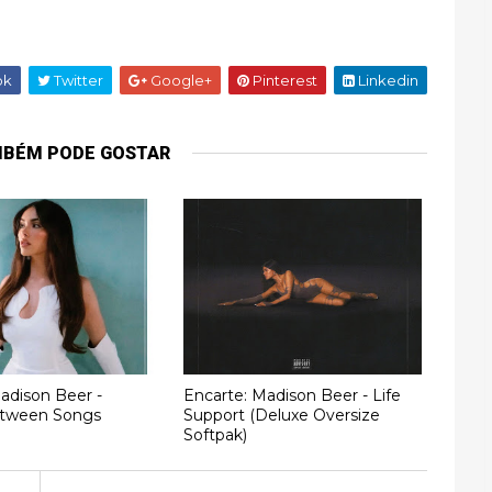
ok
Twitter
Google+
Pinterest
Linkedin
MBÉM PODE GOSTAR
adison Beer -
Encarte: Madison Beer - Life
etween Songs
Support (Deluxe Oversize
Softpak)