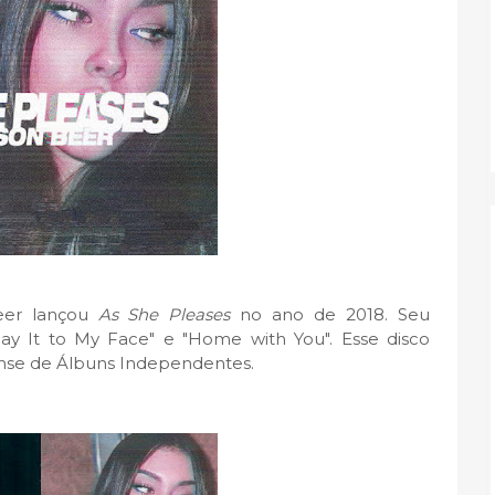
eer lançou
As She Pleases
no ano de 2018. Seu
"Say It to My Face" e "Home with You". Esse disco
ense de Álbuns Independentes.