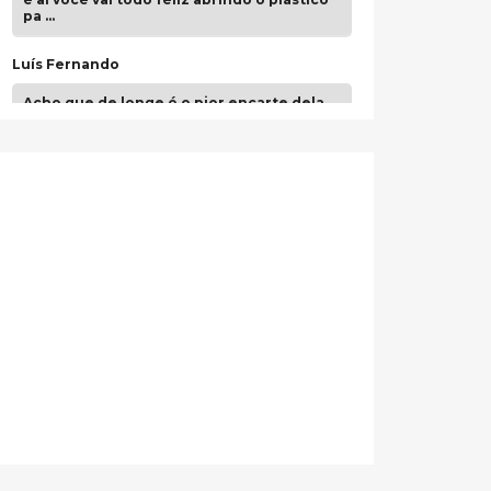
pa …
Luís Fernando
Acho que de longe é o pior encarte dela.
Paulo Samuel
Só falta o "Vamos Compartilhar" pra aí sim
fecharmos o CDT❤️❤️❤️
guilhrminoh
Esse é de longe um dos trabalhos mais
lindos que eu já vi em mídia física! A
direção de arte estava insanamente
inspirad …
Jonathan
Esse comentário me representa
hahahahahha