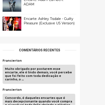
ADAM
Encarte: Ashley Tisdale - Guilty
Pleasure (Exclusive US Version)
COMENTÁRIOS RECENTES
Francierton
Muito obrigado por postarem esse
encarte, ele é lindo demais, você percebe
que foi feito com toda dedicação e
carinho, o …
Francierton
Concordo, é daqueles encartes que é
mais decepcionante quando você compra
e aí você vai todo feliz abrindo o plástico