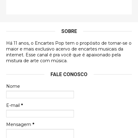
Francierton
É muito lindo, deu até vontade de adquirir o quanto
antes, hahaha
SOBRE
DVD MIDINHO
Há 11 anos, o Encartes Pop tem o propósito de tornar-se o
DVD MIDINHO
maior e mais exclusivo acervo de encartes musicais da
internet. Esse canal é pra você que é apaixonado pela
Francierton
mistura de arte com música.
Esse é um dos que ainda está em minha lista de
FALE CONOSCO
futuras aquisições, e olhando o encarte aqui, me
apaixonei, achei lindo d …
Nome
Francierton
Espero que tenham sentido minha falta, informo
E-mail
*
que estou de volta para trazer mais contribuições
ao site, já vou adianta …
Mensagem
*