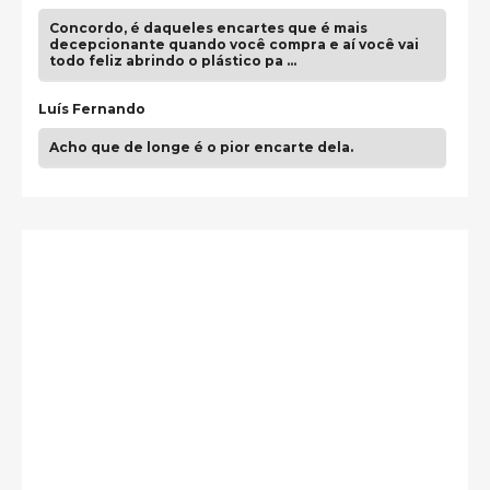
Concordo, é daqueles encartes que é mais
decepcionante quando você compra e aí você vai
todo feliz abrindo o plástico pa …
Luís Fernando
Acho que de longe é o pior encarte dela.
Paulo Samuel
Só falta o "Vamos Compartilhar" pra aí sim
fecharmos o CDT❤️❤️❤️
guilhrminoh
Esse é de longe um dos trabalhos mais lindos que
eu já vi em mídia física! A direção de arte estava
insanamente inspirad …
Jonathan
Esse comentário me representa hahahahahha