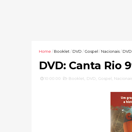
Home
/
Booklet
/
DVD
/
Gospel
/
Nacionais
/
DVD:
DVD: Canta Rio 
10:00:00
Booklet
,
DVD
,
Gospel
,
Nacionai