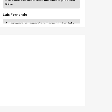
pa …
Luís Fernando
Acho que de longe é o pior encarte dela.
Paulo Samuel
Só falta o "Vamos Compartilhar" pra aí sim
fecharmos o CDT❤️❤️❤️
guilhrminoh
Esse é de longe um dos trabalhos mais
lindos que eu já vi em mídia física! A
direção de arte estava insanamente
inspirad …
Jonathan
Esse comentário me representa
hahahahahha