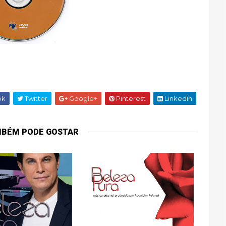
ok
Twitter
Google+
Pinterest
Linkedin
MBÉM PODE GOSTAR