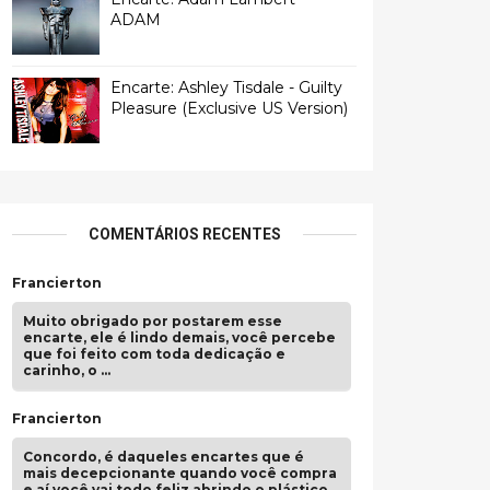
ADAM
Encarte: Ashley Tisdale - Guilty
Pleasure (Exclusive US Version)
COMENTÁRIOS RECENTES
Francierton
Muito obrigado por postarem esse
encarte, ele é lindo demais, você percebe
que foi feito com toda dedicação e
carinho, o …
Francierton
Concordo, é daqueles encartes que é
mais decepcionante quando você compra
e aí você vai todo feliz abrindo o plástico