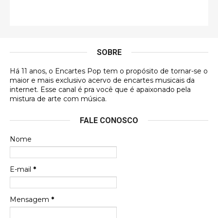
Francierton
É muito lindo, deu até vontade de adquirir o quanto
antes, hahaha
SOBRE
DVD MIDINHO
Há 11 anos, o Encartes Pop tem o propósito de tornar-se o
DVD MIDINHO
maior e mais exclusivo acervo de encartes musicais da
internet. Esse canal é pra você que é apaixonado pela
Francierton
mistura de arte com música.
Esse é um dos que ainda está em minha lista de
FALE CONOSCO
futuras aquisições, e olhando o encarte aqui, me
apaixonei, achei lindo d …
Nome
Francierton
Espero que tenham sentido minha falta, informo
E-mail
*
que estou de volta para trazer mais contribuições
ao site, já vou adianta …
Mensagem
*