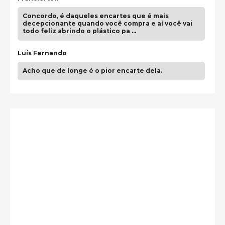
Concordo, é daqueles encartes que é mais
decepcionante quando você compra e aí você vai
todo feliz abrindo o plástico pa …
Luís Fernando
Acho que de longe é o pior encarte dela.
Paulo Samuel
Só falta o "Vamos Compartilhar" pra aí sim
fecharmos o CDT❤️❤️❤️
guilhrminoh
Esse é de longe um dos trabalhos mais lindos que
eu já vi em mídia física! A direção de arte estava
insanamente inspirad …
Jonathan
Esse comentário me representa hahahahahha