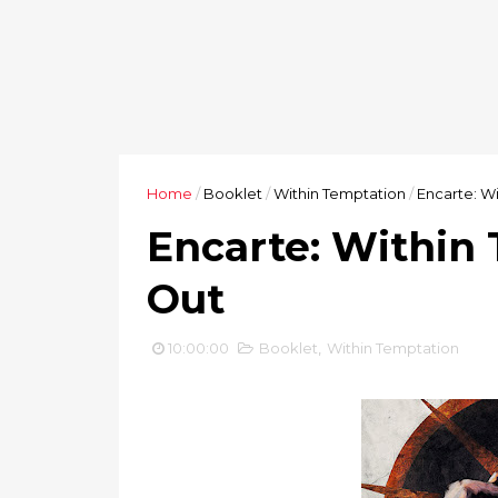
Home
/
Booklet
/
Within Temptation
/
Encarte: W
Encarte: Within 
Out
10:00:00
Booklet
,
Within Temptation