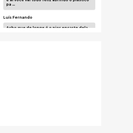
pa …
Luís Fernando
Acho que de longe é o pior encarte dela.
Paulo Samuel
Só falta o "Vamos Compartilhar" pra aí sim
fecharmos o CDT❤️❤️❤️
guilhrminoh
Esse é de longe um dos trabalhos mais
lindos que eu já vi em mídia física! A
direção de arte estava insanamente
inspirad …
Jonathan
Esse comentário me representa
hahahahahha