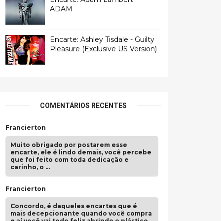
ADAM
Encarte: Ashley Tisdale - Guilty
Pleasure (Exclusive US Version)
COMENTÁRIOS RECENTES
Francierton
Muito obrigado por postarem esse
encarte, ele é lindo demais, você percebe
que foi feito com toda dedicação e
carinho, o …
Francierton
Concordo, é daqueles encartes que é
mais decepcionante quando você compra
e aí você vai todo feliz abrindo o plástico