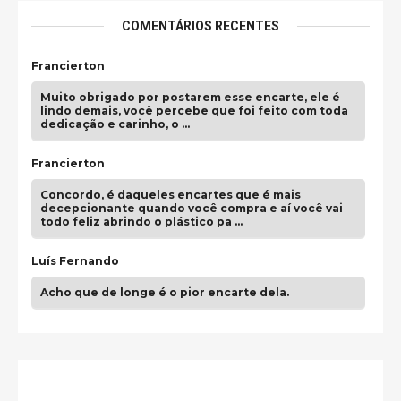
COMENTÁRIOS RECENTES
Francierton
Muito obrigado por postarem esse encarte, ele é
lindo demais, você percebe que foi feito com toda
dedicação e carinho, o …
Francierton
Concordo, é daqueles encartes que é mais
decepcionante quando você compra e aí você vai
todo feliz abrindo o plástico pa …
Luís Fernando
Acho que de longe é o pior encarte dela.
Paulo Samuel
Só falta o "Vamos Compartilhar" pra aí sim
fecharmos o CDT❤️❤️❤️