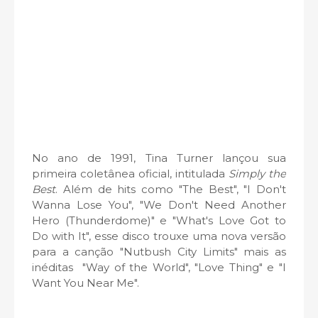
No ano de 1991, Tina Turner lançou sua
primeira coletânea oficial, intitulada
Simply the
Best
. Além de hits como
"The Best",
"I Don't
Wanna Lose You", "We Don't Need Another
Hero (Thunderdome)" e "What's Love Got to
Do with It", esse disco trouxe uma nova versão
para a canção "Nutbush City Limits" mais as
inéditas "Way of the World", "Love Thing" e "I
Want You Near Me".