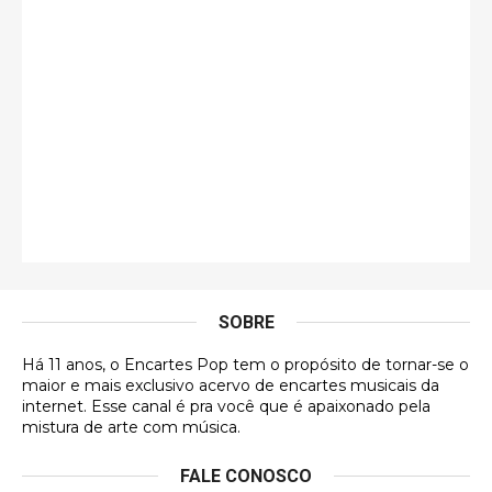
guilhrminoh
Esse é de longe um dos trabalhos mais lindos que
eu já vi em mídia física! A direção de arte estava
insanamente inspirad …
Jonathan
Esse comentário me representa hahahahahha
Francierton
É muito lindo, deu até vontade de adquirir o quanto
antes, hahaha
SOBRE
DVD MIDINHO
Há 11 anos, o Encartes Pop tem o propósito de tornar-se o
DVD MIDINHO
maior e mais exclusivo acervo de encartes musicais da
internet. Esse canal é pra você que é apaixonado pela
Francierton
mistura de arte com música.
Esse é um dos que ainda está em minha lista de
FALE CONOSCO
futuras aquisições, e olhando o encarte aqui, me