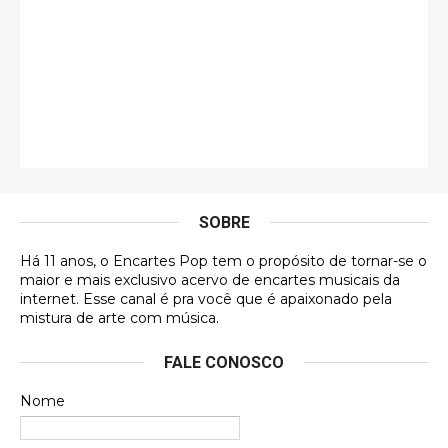
eu já vi em mídia física! A direção de arte estava
insanamente inspirad …
Jonathan
Esse comentário me representa hahahahahha
Francierton
É muito lindo, deu até vontade de adquirir o quanto
antes, hahaha
SOBRE
DVD MIDINHO
Há 11 anos, o Encartes Pop tem o propósito de tornar-se o
DVD MIDINHO
maior e mais exclusivo acervo de encartes musicais da
internet. Esse canal é pra você que é apaixonado pela
Francierton
mistura de arte com música.
Esse é um dos que ainda está em minha lista de
FALE CONOSCO
futuras aquisições, e olhando o encarte aqui, me
apaixonei, achei lindo d …
Nome
Francierton