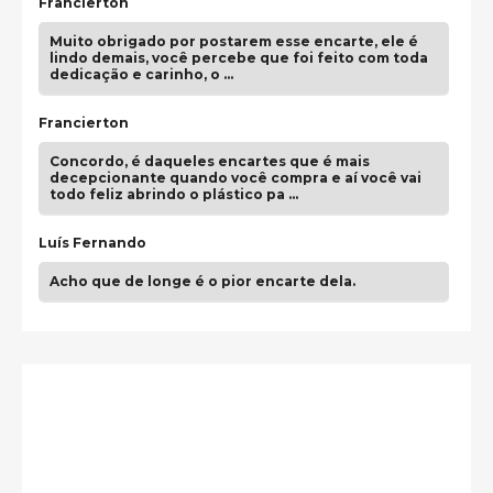
Francierton
Muito obrigado por postarem esse encarte, ele é
lindo demais, você percebe que foi feito com toda
dedicação e carinho, o …
Francierton
Concordo, é daqueles encartes que é mais
decepcionante quando você compra e aí você vai
todo feliz abrindo o plástico pa …
Luís Fernando
Acho que de longe é o pior encarte dela.
Paulo Samuel
Só falta o "Vamos Compartilhar" pra aí sim
fecharmos o CDT❤️❤️❤️
guilhrminoh
Esse é de longe um dos trabalhos mais lindos que