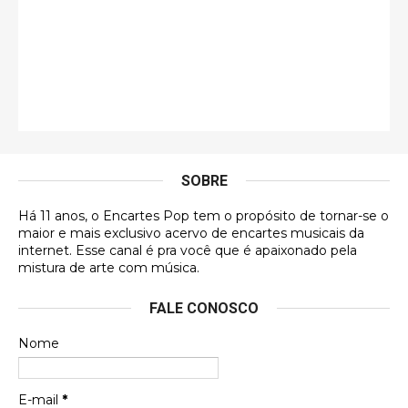
Jonathan
Esse comentário me representa hahahahahha
Francierton
É muito lindo, deu até vontade de adquirir o quanto
antes, hahaha
SOBRE
DVD MIDINHO
Há 11 anos, o Encartes Pop tem o propósito de tornar-se o
DVD MIDINHO
maior e mais exclusivo acervo de encartes musicais da
internet. Esse canal é pra você que é apaixonado pela
Francierton
mistura de arte com música.
Esse é um dos que ainda está em minha lista de
FALE CONOSCO
futuras aquisições, e olhando o encarte aqui, me
apaixonei, achei lindo d …
Nome
Francierton
Espero que tenham sentido minha falta, informo
E-mail
*
que estou de volta para trazer mais contribuições