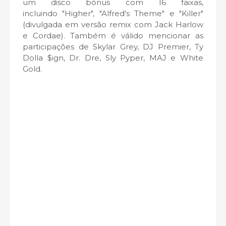
um disco bônus com 16 faixas,
incluindo "Higher",
"Alfred's Theme" e
"Killer"
(divulgada em versão remix com Jack Harlow
e Cordae). Também é válido mencionar as
participações de Skylar Grey, DJ Premier, Ty
Dolla $ign, Dr. Dre, Sly Pyper, MAJ e White
Gold.