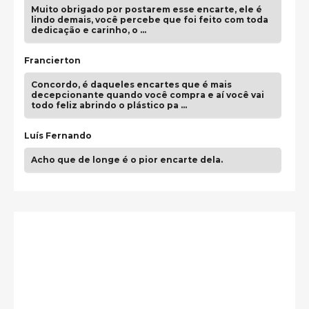
Muito obrigado por postarem esse encarte, ele é
lindo demais, você percebe que foi feito com toda
dedicação e carinho, o …
Francierton
Concordo, é daqueles encartes que é mais
decepcionante quando você compra e aí você vai
todo feliz abrindo o plástico pa …
Luís Fernando
Acho que de longe é o pior encarte dela.
Paulo Samuel
Só falta o "Vamos Compartilhar" pra aí sim
fecharmos o CDT❤️❤️❤️
guilhrminoh
Esse é de longe um dos trabalhos mais lindos que
eu já vi em mídia física! A direção de arte estava
insanamente inspirad …