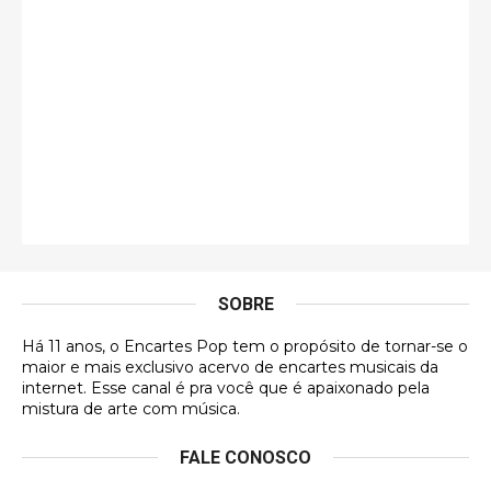
guilhrminoh
Esse é de longe um dos trabalhos mais lindos que
eu já vi em mídia física! A direção de arte estava
insanamente inspirad …
Jonathan
Esse comentário me representa hahahahahha
Francierton
É muito lindo, deu até vontade de adquirir o quanto
antes, hahaha
SOBRE
DVD MIDINHO
Há 11 anos, o Encartes Pop tem o propósito de tornar-se o
DVD MIDINHO
maior e mais exclusivo acervo de encartes musicais da
internet. Esse canal é pra você que é apaixonado pela
Francierton
mistura de arte com música.
Esse é um dos que ainda está em minha lista de
FALE CONOSCO
futuras aquisições, e olhando o encarte aqui, me
apaixonei, achei lindo d …