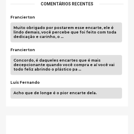
COMENTÁRIOS RECENTES
Francierton
Muito obrigado por postarem esse encarte, ele é
lindo demais, você percebe que foi feito com toda
dedicação e carinho, o …
Francierton
Concordo, é daqueles encartes que é mais
decepcionante quando você compra e aí você vai
todo feliz abrindo o plástico pa …
Luís Fernando
Acho que de longe é o pior encarte dela.
Paulo Samuel
Só falta o "Vamos Compartilhar" pra aí sim
fecharmos o CDT❤️❤️❤️