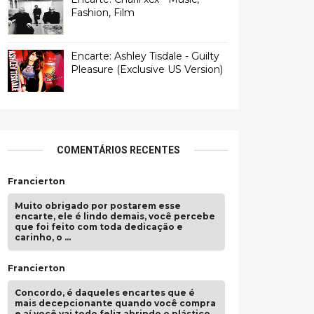
Fashion, Film
Encarte: Ashley Tisdale - Guilty
Pleasure (Exclusive US Version)
COMENTÁRIOS RECENTES
Francierton
Muito obrigado por postarem esse
encarte, ele é lindo demais, você percebe
que foi feito com toda dedicação e
carinho, o …
Francierton
Concordo, é daqueles encartes que é
mais decepcionante quando você compra
e aí você vai todo feliz abrindo o plástico