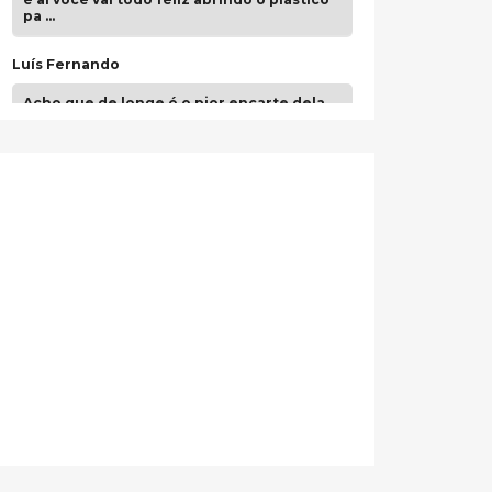
pa …
Luís Fernando
Acho que de longe é o pior encarte dela.
Paulo Samuel
Só falta o "Vamos Compartilhar" pra aí sim
fecharmos o CDT❤️❤️❤️
guilhrminoh
Esse é de longe um dos trabalhos mais
lindos que eu já vi em mídia física! A
direção de arte estava insanamente
inspirad …
Jonathan
Esse comentário me representa
hahahahahha