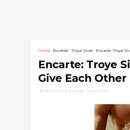
Home
/
Booklet
/
Troye Sivan
/
Encarte: Troye Si
Encarte: Troye S
Give Each Other
09:00:00
Booklet
,
Troye Sivan