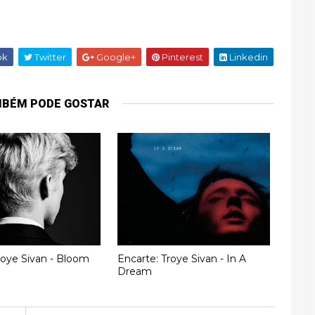
ok
Twitter
Google+
Pinterest
Linkedin
MBÉM PODE GOSTAR
roye Sivan - Bloom
Encarte: Troye Sivan ‎- In A
Dream