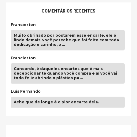
COMENTÁRIOS RECENTES
Francierton
Muito obrigado por postarem esse encarte, ele é
lindo demais, você percebe que foi feito com toda
dedicação e carinho, o …
Francierton
Concordo, é daqueles encartes que é mais
decepcionante quando você compra e aí você vai
todo feliz abrindo o plástico pa …
Luís Fernando
Acho que de longe é o pior encarte dela.
Paulo Samuel
Só falta o "Vamos Compartilhar" pra aí sim
fecharmos o CDT❤️❤️❤️