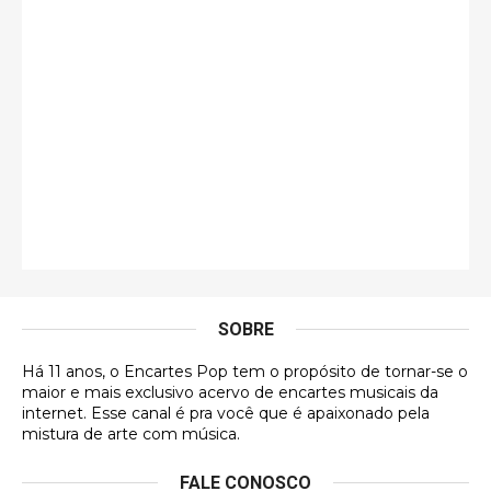
guilhrminoh
Esse é de longe um dos trabalhos mais lindos que
eu já vi em mídia física! A direção de arte estava
insanamente inspirad …
Jonathan
Esse comentário me representa hahahahahha
Francierton
É muito lindo, deu até vontade de adquirir o quanto
antes, hahaha
SOBRE
DVD MIDINHO
Há 11 anos, o Encartes Pop tem o propósito de tornar-se o
DVD MIDINHO
maior e mais exclusivo acervo de encartes musicais da
internet. Esse canal é pra você que é apaixonado pela
Francierton
mistura de arte com música.
Esse é um dos que ainda está em minha lista de
FALE CONOSCO
futuras aquisições, e olhando o encarte aqui, me