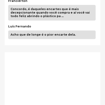
Francierton
Concordo, é daqueles encartes que é mais
decepcionante quando você compra e aí você vai
todo feliz abrindo o plástico pa …
Luís Fernando
Acho que de longe é o pior encarte dela.
Paulo Samuel
Só falta o "Vamos Compartilhar" pra aí sim
fecharmos o CDT❤️❤️❤️
guilhrminoh
Esse é de longe um dos trabalhos mais lindos que
eu já vi em mídia física! A direção de arte estava
insanamente inspirad …
Jonathan
Esse comentário me representa hahahahahha