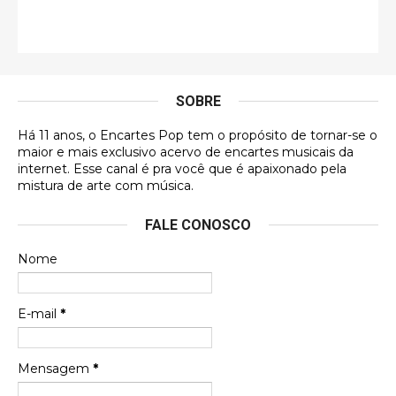
Francierton
É muito lindo, deu até vontade de adquirir o quanto
antes, hahaha
SOBRE
DVD MIDINHO
Há 11 anos, o Encartes Pop tem o propósito de tornar-se o
DVD MIDINHO
maior e mais exclusivo acervo de encartes musicais da
internet. Esse canal é pra você que é apaixonado pela
Francierton
mistura de arte com música.
Esse é um dos que ainda está em minha lista de
FALE CONOSCO
futuras aquisições, e olhando o encarte aqui, me
apaixonei, achei lindo d …
Nome
Francierton
Espero que tenham sentido minha falta, informo
E-mail
*
que estou de volta para trazer mais contribuições
ao site, já vou adianta …
Mensagem
*