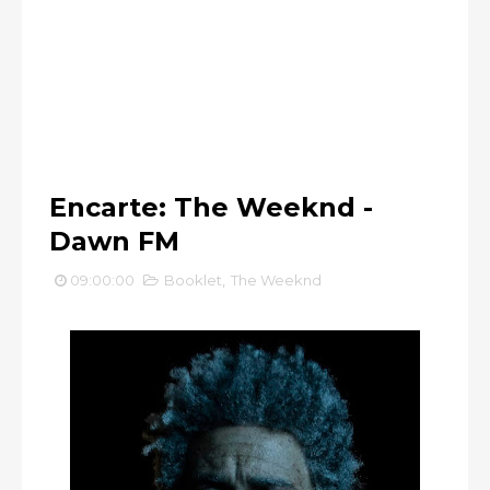
Encarte: The Weeknd -
Dawn FM
09:00:00
Booklet
,
The Weeknd