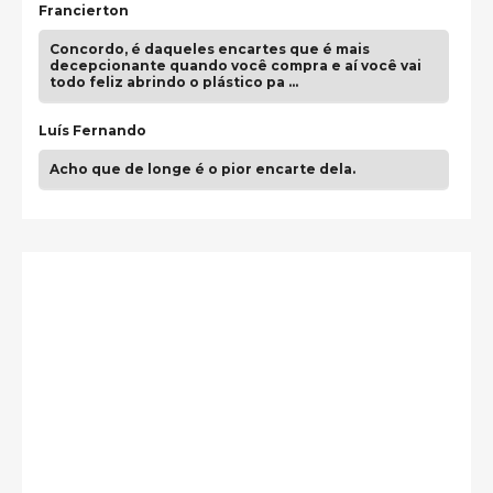
Francierton
Concordo, é daqueles encartes que é mais
decepcionante quando você compra e aí você vai
todo feliz abrindo o plástico pa …
Luís Fernando
Acho que de longe é o pior encarte dela.
Paulo Samuel
Só falta o "Vamos Compartilhar" pra aí sim
fecharmos o CDT❤️❤️❤️
guilhrminoh
Esse é de longe um dos trabalhos mais lindos que
eu já vi em mídia física! A direção de arte estava
insanamente inspirad …
Jonathan
Esse comentário me representa hahahahahha