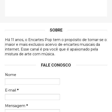
Francierton
É muito lindo, deu até vontade de adquirir o quanto
antes, hahaha
SOBRE
DVD MIDINHO
Há 11 anos, o Encartes Pop tem o propósito de tornar-se o
DVD MIDINHO
maior e mais exclusivo acervo de encartes musicais da
internet. Esse canal é pra você que é apaixonado pela
Francierton
mistura de arte com música.
Esse é um dos que ainda está em minha lista de
FALE CONOSCO
futuras aquisições, e olhando o encarte aqui, me
apaixonei, achei lindo d …
Nome
Francierton
Espero que tenham sentido minha falta, informo
E-mail
*
que estou de volta para trazer mais contribuições
ao site, já vou adianta …
Mensagem
*