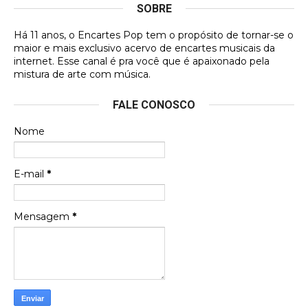
SOBRE
DVD MIDINHO
Há 11 anos, o Encartes Pop tem o propósito de tornar-se o
DVD MIDINHO
maior e mais exclusivo acervo de encartes musicais da
internet. Esse canal é pra você que é apaixonado pela
Francierton
mistura de arte com música.
Esse é um dos que ainda está em minha lista de
FALE CONOSCO
futuras aquisições, e olhando o encarte aqui, me
apaixonei, achei lindo d …
Nome
Francierton
Espero que tenham sentido minha falta, informo
E-mail
*
que estou de volta para trazer mais contribuições
ao site, já vou adianta …
Mensagem
*