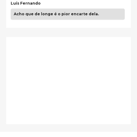
Luís Fernando
Acho que de longe é o pior encarte dela.
Paulo Samuel
Só falta o "Vamos Compartilhar" pra aí sim
fecharmos o CDT❤️❤️❤️
guilhrminoh
Esse é de longe um dos trabalhos mais lindos que
eu já vi em mídia física! A direção de arte estava
insanamente inspirad …
Jonathan
Esse comentário me representa hahahahahha
Francierton
É muito lindo, deu até vontade de adquirir o quanto
antes, hahaha