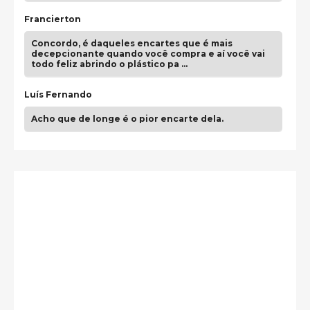
Francierton
Concordo, é daqueles encartes que é mais
decepcionante quando você compra e aí você vai
todo feliz abrindo o plástico pa …
Luís Fernando
Acho que de longe é o pior encarte dela.
Paulo Samuel
Só falta o "Vamos Compartilhar" pra aí sim
fecharmos o CDT❤️❤️❤️
guilhrminoh
Esse é de longe um dos trabalhos mais lindos que
eu já vi em mídia física! A direção de arte estava
insanamente inspirad …
Jonathan