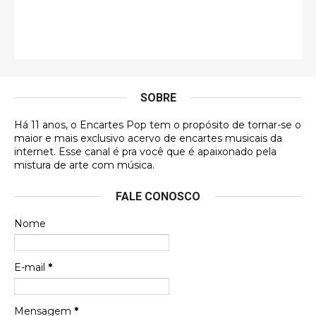
Esse comentário me representa hahahahahha
Francierton
É muito lindo, deu até vontade de adquirir o quanto
antes, hahaha
SOBRE
DVD MIDINHO
Há 11 anos, o Encartes Pop tem o propósito de tornar-se o
DVD MIDINHO
maior e mais exclusivo acervo de encartes musicais da
internet. Esse canal é pra você que é apaixonado pela
Francierton
mistura de arte com música.
Esse é um dos que ainda está em minha lista de
FALE CONOSCO
futuras aquisições, e olhando o encarte aqui, me
apaixonei, achei lindo d …
Nome
Francierton
Espero que tenham sentido minha falta, informo
E-mail
*
que estou de volta para trazer mais contribuições
ao site, já vou adianta …
Mensagem
*