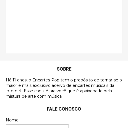
Esse é de longe um dos trabalhos mais lindos que
eu já vi em mídia física! A direção de arte estava
insanamente inspirad …
Jonathan
Esse comentário me representa hahahahahha
Francierton
É muito lindo, deu até vontade de adquirir o quanto
antes, hahaha
SOBRE
DVD MIDINHO
Há 11 anos, o Encartes Pop tem o propósito de tornar-se o
DVD MIDINHO
maior e mais exclusivo acervo de encartes musicais da
internet. Esse canal é pra você que é apaixonado pela
Francierton
mistura de arte com música.
Esse é um dos que ainda está em minha lista de
FALE CONOSCO
futuras aquisições, e olhando o encarte aqui, me
apaixonei, achei lindo d …
Nome
Francierton