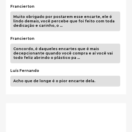
Francierton
Muito obrigado por postarem esse encarte, ele é
lindo demais, você percebe que foi feito com toda
dedicação e carinho, o …
Francierton
Concordo, é daqueles encartes que é mais
decepcionante quando você compra e aí você vai
todo feliz abrindo o plástico pa …
Luís Fernando
Acho que de longe é o pior encarte dela.
Paulo Samuel
Só falta o "Vamos Compartilhar" pra aí sim
fecharmos o CDT❤️❤️❤️
guilhrminoh