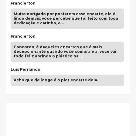
Francierton
Muito obrigado por postarem esse encarte, ele é
lindo demais, você percebe que foi feito com toda
dedicação e carinho, o …
Francierton
Concordo, é daqueles encartes que é mais
decepcionante quando você compra e aí você vai
todo feliz abrindo o plástico pa …
Luís Fernando
Acho que de longe é o pior encarte dela.
Paulo Samuel
Só falta o "Vamos Compartilhar" pra aí sim
fecharmos o CDT❤️❤️❤️
guilhrminoh
Esse é de longe um dos trabalhos mais lindos que