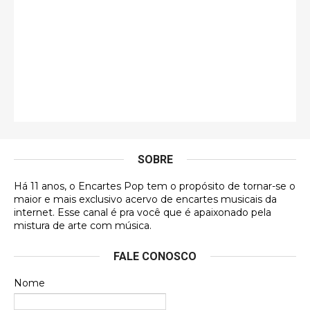
eu já vi em mídia física! A direção de arte estava
insanamente inspirad …
Jonathan
Esse comentário me representa hahahahahha
Francierton
É muito lindo, deu até vontade de adquirir o quanto
antes, hahaha
SOBRE
DVD MIDINHO
Há 11 anos, o Encartes Pop tem o propósito de tornar-se o
DVD MIDINHO
maior e mais exclusivo acervo de encartes musicais da
internet. Esse canal é pra você que é apaixonado pela
Francierton
mistura de arte com música.
Esse é um dos que ainda está em minha lista de
FALE CONOSCO
futuras aquisições, e olhando o encarte aqui, me
apaixonei, achei lindo d …
Nome
Francierton