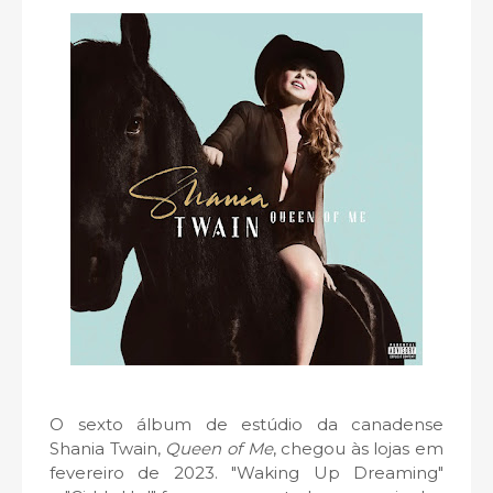
O sexto álbum de estúdio da canadense
Shania Twain,
Queen of Me
, chegou às lojas em
fevereiro de 2023. "Waking Up Dreaming"