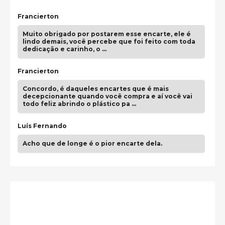
Francierton
Muito obrigado por postarem esse encarte, ele é
lindo demais, você percebe que foi feito com toda
dedicação e carinho, o …
Francierton
Concordo, é daqueles encartes que é mais
decepcionante quando você compra e aí você vai
todo feliz abrindo o plástico pa …
Luís Fernando
Acho que de longe é o pior encarte dela.
Paulo Samuel
Só falta o "Vamos Compartilhar" pra aí sim
fecharmos o CDT❤️❤️❤️
guilhrminoh