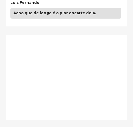
Luís Fernando
Acho que de longe é o pior encarte dela.
Paulo Samuel
Só falta o "Vamos Compartilhar" pra aí sim
fecharmos o CDT❤️❤️❤️
guilhrminoh
Esse é de longe um dos trabalhos mais lindos que
eu já vi em mídia física! A direção de arte estava
insanamente inspirad …
Jonathan
Esse comentário me representa hahahahahha
Francierton
É muito lindo, deu até vontade de adquirir o quanto
antes, hahaha