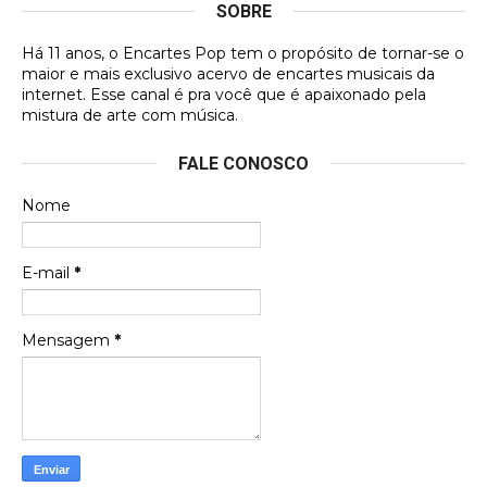
SOBRE
DVD MIDINHO
Há 11 anos, o Encartes Pop tem o propósito de tornar-se o
DVD MIDINHO
maior e mais exclusivo acervo de encartes musicais da
internet. Esse canal é pra você que é apaixonado pela
Francierton
mistura de arte com música.
Esse é um dos que ainda está em minha lista de
FALE CONOSCO
futuras aquisições, e olhando o encarte aqui, me
apaixonei, achei lindo d …
Nome
Francierton
Espero que tenham sentido minha falta, informo
E-mail
*
que estou de volta para trazer mais contribuições
ao site, já vou adianta …
Mensagem
*